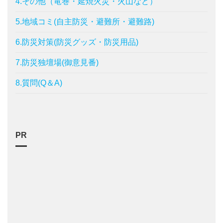
4.その他（竜巻・延焼火災・火山など）
5.地域コミ(自主防災・避難所・避難路)
6.防災対策(防災グッズ・防災用品)
7.防災独壇場(御意見番)
8.質問(Q＆A)
PR