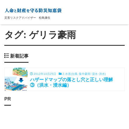
災害リスクアドバイザー 松島康生
タグ:
ゲリラ豪雨
新着記事
2012年10月25日
2.水害(台風･集中豪雨･浸水･洪水)
ハザードマップの落とし穴と正しい理解
③（洪水・浸水編）
PR