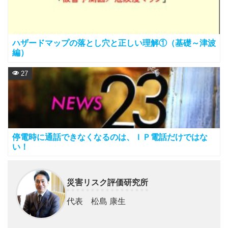
ハザードマップの落とし穴と正しい理解①（基礎～津波
編）
27
停電時に通話できなくなるのは、ＩＰ電話だけではな
い！
災害リスク評価研究所
代表 松島 康生