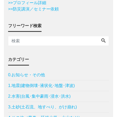
>>プロフィール詳細
>>防災講演／セミナー依頼
フリーワード検索
カテゴリー
0.お知らせ・その他
1.地震(建物倒壊･液状化･地盤･津波)
2.水害(台風･集中豪雨･浸水･洪水)
3.土砂(土石流、地すべり、がけ崩れ)