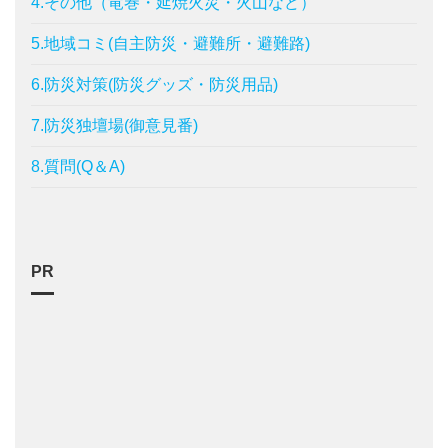
4.その他（竜巻・延焼火災・火山など）
5.地域コミ(自主防災・避難所・避難路)
6.防災対策(防災グッズ・防災用品)
7.防災独壇場(御意見番)
8.質問(Q＆A)
PR