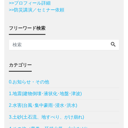
>>プロフィール詳細
>>防災講演／セミナー依頼
フリーワード検索
カテゴリー
0.お知らせ・その他
1.地震(建物倒壊･液状化･地盤･津波)
2.水害(台風･集中豪雨･浸水･洪水)
3.土砂(土石流、地すべり、がけ崩れ)