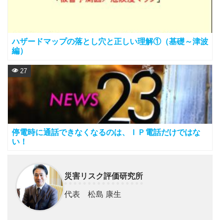
ハザードマップの落とし穴と正しい理解①（基礎～津波
編）
27
停電時に通話できなくなるのは、ＩＰ電話だけではな
い！
災害リスク評価研究所
代表 松島 康生