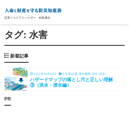
災害リスクアドバイザー 松島康生
タグ:
水害
新着記事
2012年10月25日
2.水害(台風･集中豪雨･浸水･洪水)
ハザードマップの落とし穴と正しい理解
③（洪水・浸水編）
PR