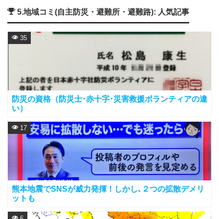
5.地域コミ(自主防災・避難所・避難路): 人気記事
35
防災の資格（防災士･赤十字･災害救援ボランティアの違
い）
17
熊本地震でSNSが威力発揮！しかし､２つの拡散デメリ
ットも
6