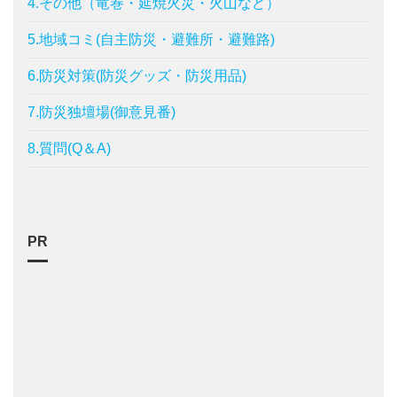
4.その他（竜巻・延焼火災・火山など）
5.地域コミ(自主防災・避難所・避難路)
6.防災対策(防災グッズ・防災用品)
7.防災独壇場(御意見番)
8.質問(Q＆A)
PR