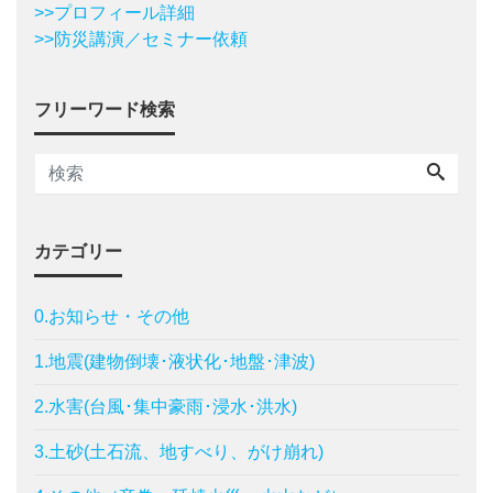
>>プロフィール詳細
>>防災講演／セミナー依頼
フリーワード検索
カテゴリー
0.お知らせ・その他
1.地震(建物倒壊･液状化･地盤･津波)
2.水害(台風･集中豪雨･浸水･洪水)
3.土砂(土石流、地すべり、がけ崩れ)