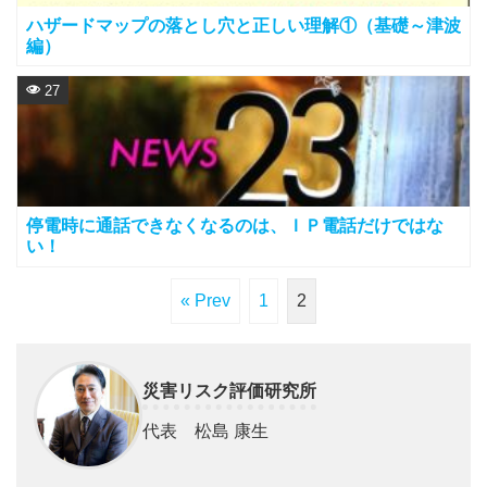
ハザードマップの落とし穴と正しい理解①（基礎～津波
編）
27
停電時に通話できなくなるのは、ＩＰ電話だけではな
い！
« Prev
1
2
災害リスク評価研究所
代表 松島 康生