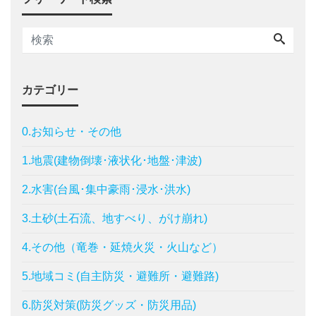
カテゴリー
0.お知らせ・その他
1.地震(建物倒壊･液状化･地盤･津波)
2.水害(台風･集中豪雨･浸水･洪水)
3.土砂(土石流、地すべり、がけ崩れ)
4.その他（竜巻・延焼火災・火山など）
5.地域コミ(自主防災・避難所・避難路)
6.防災対策(防災グッズ・防災用品)