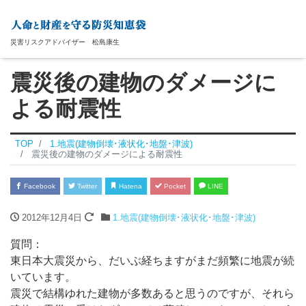
災害リスクアドバイザー 松島康生
震災後の建物のダメージに
よる耐震性
TOP
1.地震(建物倒壊･液状化･地盤･津波)
震災後の建物のダメージによる耐震性
Facebook
Twitter
Hatena
Pocket
LINE
2012年12月4日
1.地震(建物倒壊･液状化･地盤･津波)
質問：
東日本大震災から、だいぶ経ちますがまだ頻繁に地震が続
いています。
震災で結構ゆれた建物が多数あると思うのですが、それら