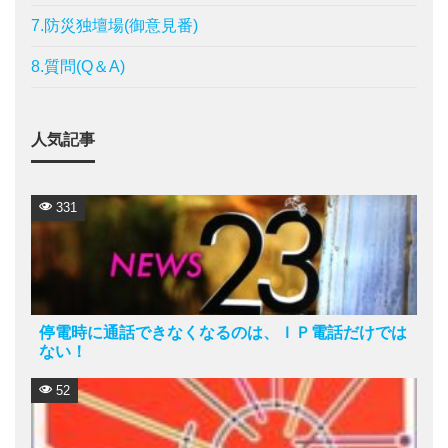
7.防災独壇場(御意見番)
8.質問(Q＆A)
人気記事
331
停電時に通話できなくなるのは、ＩＰ電話だけでは
ない！
52