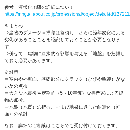
参考：液状化地盤の詳細について
https://mng.allabout.co.jp/professional/object/detail/id/127211
※まとめ
⇒建物のダメージ＝損傷は蓄積し、さらに経年変化による
劣化があることことを認識しておくことが必要となりま
す。
⇒併せて、建物に直接的な影響を与える「地盤」を把握し
ておく必要があります。
※対策
⇒室内や外壁面、基礎部分にクラック（ひびや亀裂）がな
いかの点検。
⇒大きな地震後や定期的（5～10年毎）な専門家による建
物の点検。
⇒地盤（地質）の把握、および地盤に適した耐震化（補
強）の検討。
なお、詳細のご相談はこちらでも受け付けております。