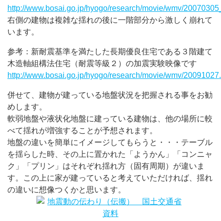
http://www.bosai.go.jp/hyogo/research/movie/wmv/2007030
右側の建物は複雑な揺れの後に一階部分から激しく崩れて
います。
参考：新耐震基準を満たした長期優良住宅である３階建て
木造軸組構法住宅（耐震等級２）の加震実験映像です
http://www.bosai.go.jp/hyogo/research/movie/wmv/2009102
併せて、建物が建っている地盤状況を把握される事をお勧
めします。
軟弱地盤や液状化地盤に建っている建物は、他の場所に較
べて揺れが増強することが予想されます。
地盤の違いを簡単にイメージしてもらうと・・・テーブル
を揺らした時、その上に置かれた「ようかん」「コンニャ
ク」「プリン」はそれぞれ揺れ方（固有周期）が違いま
す。この上に家が建っていると考えていただければ、揺れ
の違いに想像つくかと思います。