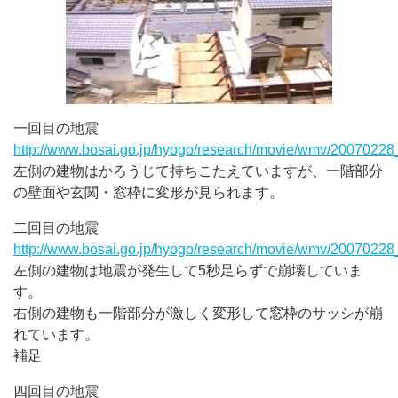
一回目の地震
http://www.bosai.go.jp/hyogo/research/movie/wmv/2007022
左側の建物はかろうじて持ちこたえていますが、一階部分
の壁面や玄関・窓枠に変形が見られます。
二回目の地震
http://www.bosai.go.jp/hyogo/research/movie/wmv/2007022
左側の建物は地震が発生して5秒足らずで崩壊していま
す。
右側の建物も一階部分が激しく変形して窓枠のサッシが崩
れています。
補足
四回目の地震