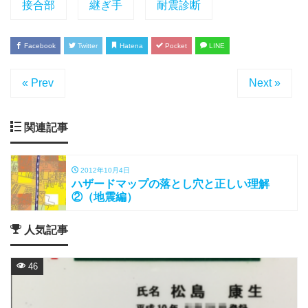
接合部
継ぎ手
耐震診断
Facebook
Twitter
Hatena
Pocket
LINE
« Prev
Next »
関連記事
2012年10月4日
ハザードマップの落とし穴と正しい理解
②（地震編）
人気記事
46