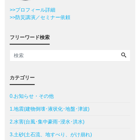
>>プロフィール詳細
>>防災講演／セミナー依頼
フリーワード検索
カテゴリー
0.お知らせ・その他
1.地震(建物倒壊･液状化･地盤･津波)
2.水害(台風･集中豪雨･浸水･洪水)
3.土砂(土石流、地すべり、がけ崩れ)