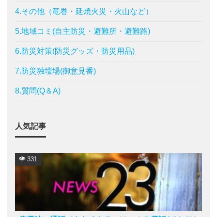
4.その他（竜巻・延焼火災・火山など）
5.地域コミ(自主防災・避難所・避難路)
6.防災対策(防災グッズ・防災用品)
7.防災独壇場(御意見番)
8.質問(Q＆A)
人気記事
331