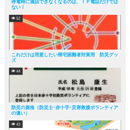
停電時に通話できなくなるのは、ＩＰ電話だけでは
ない！
52
これだけは用意したい帰宅困難者対策用 防災グッ
ズ
44
防災の資格（防災士･赤十字･災害救援ボランティア
の違い）
43