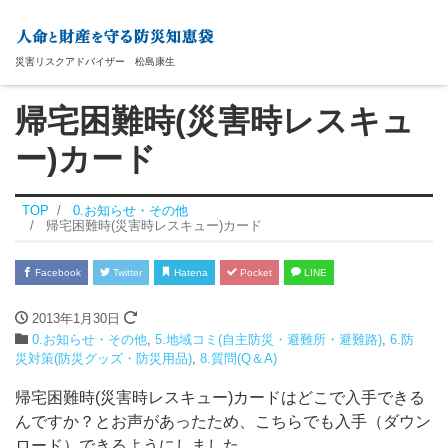
災害リスクアドバイザー 松島康生
帰宅困難時(災害時レスキュ
ー)カード
TOP
0.お知らせ・その他
帰宅困難時(災害時レスキュー)カード
Facebook
Twitter
Hatena
Pocket
LINE
2013年1月30日
0.お知らせ・その他
,
5.地域コミ(自主防災・避難所・避難路)
,
6.防
災対策(防災グッズ・防災用品)
,
8.質問(Q＆A)
帰宅困難時(災害時レスキュー)カードはどこで入手できる
んですか？とお声があったため、こちらでも入手（ダウン
ロード）できるようにしました。