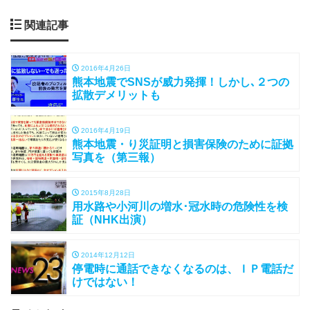
関連記事
2016年4月26日
熊本地震でSNSが威力発揮！しかし､２つの
拡散デメリットも
2016年4月19日
熊本地震・り災証明と損害保険のために証拠
写真を（第三報）
2015年8月28日
用水路や小河川の増水･冠水時の危険性を検
証（NHK出演）
2014年12月12日
停電時に通話できなくなるのは、ＩＰ電話だ
けではない！