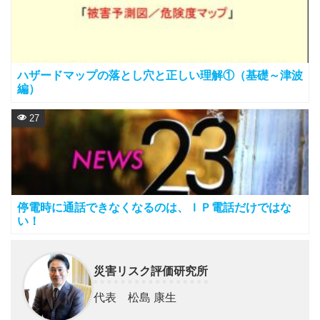
ハザードマップの落とし穴と正しい理解①（基礎～津波
編）
27
停電時に通話できなくなるのは、ＩＰ電話だけではな
い！
災害リスク評価研究所
代表 松島 康生