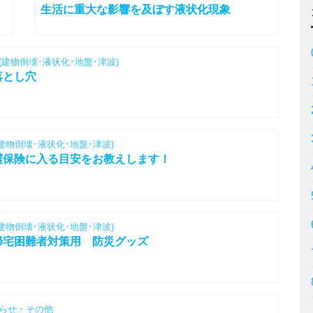
生活に重大な影響を及ぼす液状化現象
(建物倒壊･液状化･地盤･津波)
落とし穴
(建物倒壊･液状化･地盤･津波)
震保険に入る目安をお教えします！
(建物倒壊･液状化･地盤･津波)
帰宅困難者対策用 防災グッズ
知らせ・その他