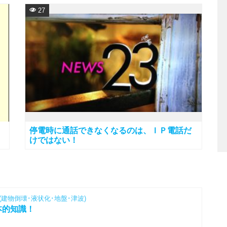
27
停電時に通話できなくなるのは、ＩＰ電話だ
けではない！
(建物倒壊･液状化･地盤･津波)
本的知識！