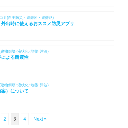
域コミ(自主防災・避難所・避難路)
」外出時に使えるおススメ防災アプリ
(建物倒壊･液状化･地盤･津波)
ジによる耐震性
(建物倒壊･液状化･地盤･津波)
策案）について
2
3
4
Next »