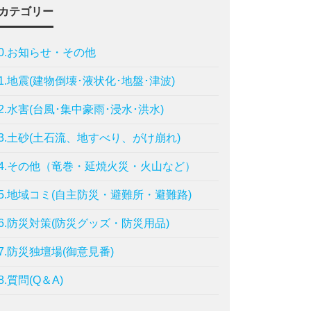
カテゴリー
0.お知らせ・その他
1.地震(建物倒壊･液状化･地盤･津波)
2.水害(台風･集中豪雨･浸水･洪水)
3.土砂(土石流、地すべり、がけ崩れ)
4.その他（竜巻・延焼火災・火山など）
5.地域コミ(自主防災・避難所・避難路)
6.防災対策(防災グッズ・防災用品)
7.防災独壇場(御意見番)
8.質問(Q＆A)